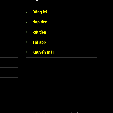
Đăng ký
Nạp tiền
Rút tiền
Tải app
Khuyến mãi