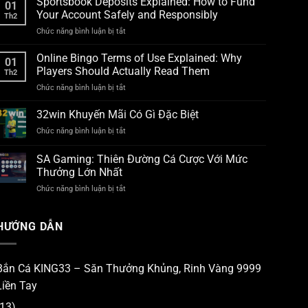
Sportsbook Deposits Explained: How to Fund
01
–
Your Account Safely and Responsibly
Th2
Diverse
Chức năng bình luận bị tắt
ở
Betting
Sportsbook
Odds,
Deposits
Online Bingo Terms of Use Explained: Why
Fast
01
Explained:
Payouts
Players Should Actually Read Them
Th2
How
Chức năng bình luận bị tắt
ở
to
Online
Fund
Bingo
32win Khuyến Mãi Có Gì Đặc Biệt
Your
Terms
Account
Chức năng bình luận bị tắt
ở
of
Safely
32win
Use
and
Khuyến
SA Gaming: Thiên Đường Cá Cược Với Mức
Explained:
Responsibly
Mãi
Why
Thưởng Lớn Nhất
Có
Players
Chức năng bình luận bị tắt
ở
Gì
Should
SA
Đặc
Actually
Gaming:
Biệt
Read
Thiên
HƯỚNG DẪN
Them
Đường
Cá
Cược
Bắn Cá KING33 – Săn Thưởng Khủng, Rinh Vàng 9999
Với
Mức
Liền Tay
Thưởng
(13)
Lớn