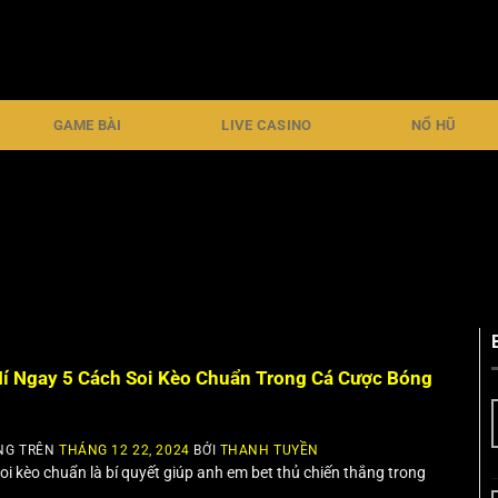
GAME BÀI
LIVE CASINO
NỔ HŨ
í Ngay 5 Cách Soi Kèo Chuẩn Trong Cá Cược Bóng
NG TRÊN
THÁNG 12 22, 2024
BỞI
THANH TUYỀN
oi kèo chuẩn là bí quyết giúp anh em bet thủ chiến thắng trong