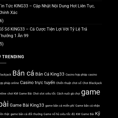
Tin Tức KING33 – Cập Nhật Nội Dung Hot Liên Tục,
Chính Xác
(6)
Xổ Số KING33 – Cá Cược Tiện Lợi Với Tỷ Lệ Trả
Thưởng 1 Ăn 99
(5)
# TRENDING
Bắn cá
Bắn Cá King33
lackjack
Casino hợp pháp
casino
Casino trực tuyến
ợp pháp online
Chiến thuật chơi số
Chơi Blackjack
game
nline
chơi KM Game Bài
Chơi slot siêu tốc
Cách nuôi gà chọi
bài
Game Bài King33
game bắn cá miễn phí
Game bắn cá nhận
Kỹ
iền thật
game bắn cá đổi thưởng
Game nổ hũ siêu tốc độ
KM Game Bài