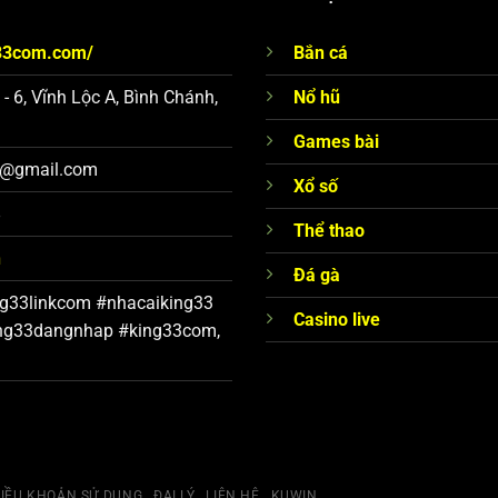
g33com.com/
Bắn cá
 - 6, Vĩnh Lộc A, Bình Chánh,
Nổ hũ
Games bài
m@gmail.com
Xổ số
8
Thể thao
n
Đá gà
ng33linkcom #nhacaiking33
Casino live
ing33dangnhap #king33com,
IỀU KHOẢN SỬ DỤNG
ĐẠI LÝ
LIÊN HỆ
KUWIN