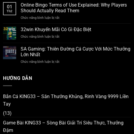
Deposits
Online Bingo Terms of Use Explained: Why Players
Fast
01
Explained:
Payouts
Should Actually Read Them
Th2
How
Chức năng bình luận bị tắt
ở
to
Online
Fund
Bingo
32win Khuyến Mãi Có Gì Đặc Biệt
Your
Terms
Account
Chức năng bình luận bị tắt
ở
of
Safely
32win
Use
and
Khuyến
SA Gaming: Thiên Đường Cá Cược Với Mức Thưởng
Explained:
Responsibly
Mãi
Why
Lớn Nhất
Có
Players
Chức năng bình luận bị tắt
ở
Gì
Should
SA
Đặc
Actually
Gaming:
Biệt
Read
Thiên
HƯỚNG DẪN
Them
Đường
Cá
Cược
Bắn Cá KING33 – Săn Thưởng Khủng, Rinh Vàng 9999 Liền
Với
Mức
Tay
Thưởng
(13)
Lớn
Nhất
Game Bài KING33 – Sòng Bài Giải Trí Siêu Thực, Thưởng
Đậm