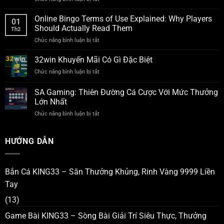
Betting
Sportsbook
Odds,
Deposits
Online Bingo Terms of Use Explained: Why Players
Fast
01
Explained:
Payouts
Should Actually Read Them
Th2
How
Chức năng bình luận bị tắt
ở
to
Online
Fund
Bingo
32win Khuyến Mãi Có Gì Đặc Biệt
Your
Terms
Account
Chức năng bình luận bị tắt
ở
of
Safely
32win
Use
and
Khuyến
SA Gaming: Thiên Đường Cá Cược Với Mức Thưởng
Explained:
Responsibly
Mãi
Why
Lớn Nhất
Có
Players
Chức năng bình luận bị tắt
ở
Gì
Should
SA
Đặc
Actually
Gaming:
Biệt
Read
Thiên
HƯỚNG DẪN
Them
Đường
Cá
Cược
Bắn Cá KING33 – Săn Thưởng Khủng, Rinh Vàng 9999 Liền
Với
Mức
Tay
Thưởng
(13)
Lớn
Nhất
Game Bài KING33 – Sòng Bài Giải Trí Siêu Thực, Thưởng