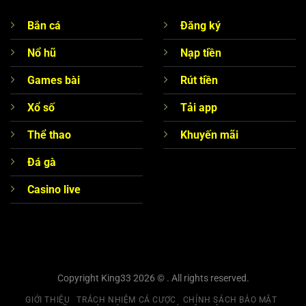
Bắn cá
Đăng ký
Nổ hũ
Nạp tiền
Games bài
Rút tiền
Xổ số
Tải app
Thể thao
Khuyến mãi
Đá gà
Casino live
Copyright King33 2026 © . All rights reserved.
GIỚI THIỆU
TRÁCH NHIỆM CÁ CƯỢC
CHÍNH SÁCH BẢO MẬT