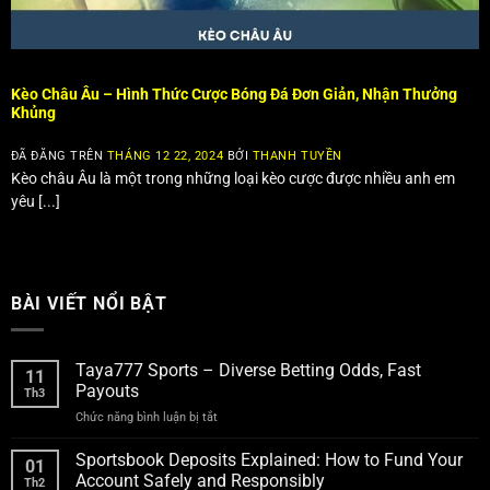
Kèo Châu Âu – Hình Thức Cược Bóng Đá Đơn Giản, Nhận Thưởng
Khủng
ĐÃ ĐĂNG TRÊN
THÁNG 12 22, 2024
BỞI
THANH TUYỀN
Kèo châu Âu là một trong những loại kèo cược được nhiều anh em
yêu [...]
BÀI VIẾT NỔI BẬT
Taya777 Sports – Diverse Betting Odds, Fast
11
Payouts
Th3
Chức năng bình luận bị tắt
ở
Taya777
Sports
Sportsbook Deposits Explained: How to Fund Your
01
–
Account Safely and Responsibly
Th2