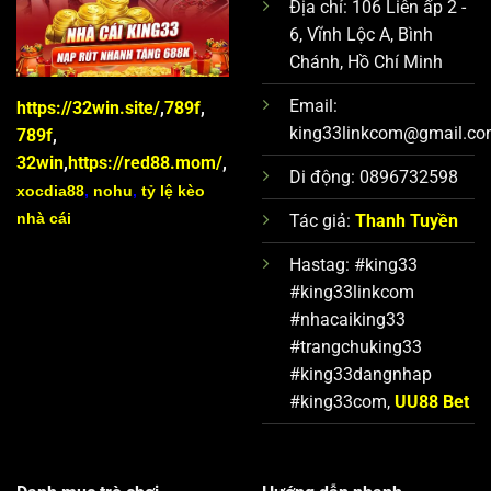
Địa chỉ: 106 Liên ấp 2 -
6, Vĩnh Lộc A, Bình
Chánh, Hồ Chí Minh
Email:
https://32win.site/
,
789f
,
king33linkcom@gmail.c
789f
,
32win
,
https://red88.mom/
,
Di động: 0896732598
xocdia88
,
nohu
,
tỷ lệ kèo
nhà cái
Tác giả:
Thanh Tuyền
Hastag: #king33
#king33linkcom
#nhacaiking33
#trangchuking33
#king33dangnhap
#king33com,
UU88 Bet