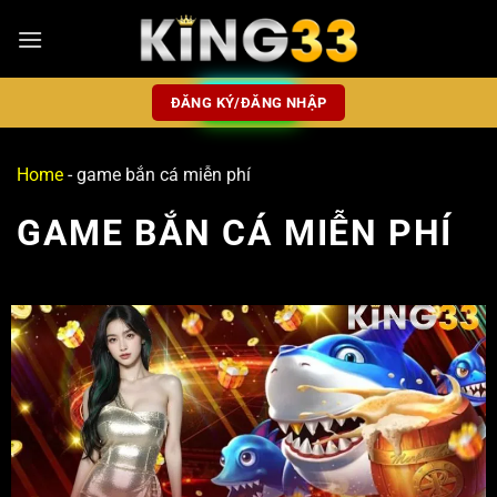
ĐĂNG KÝ/ĐĂNG NHẬP
Home
-
game bắn cá miễn phí
GAME BẮN CÁ MIỄN PHÍ