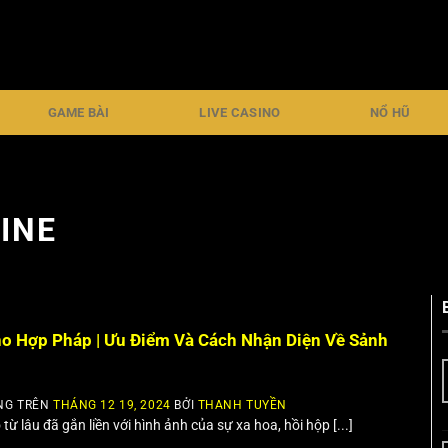
GAME BÀI
LIVE CASINO
NỔ HŨ
INE
o Hợp Pháp | Ưu Điểm Và Cách Nhận Diện Về Sảnh
NG TRÊN
THÁNG 12 19, 2024
BỞI
THANH TUYỀN
từ lâu đã gắn liền với hình ảnh của sự xa hoa, hồi hộp [...]