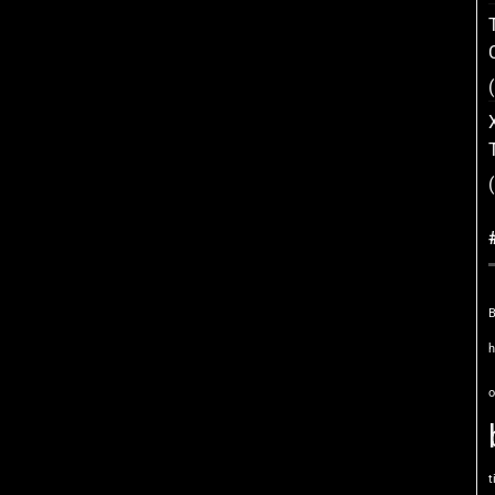
B
h
o
t