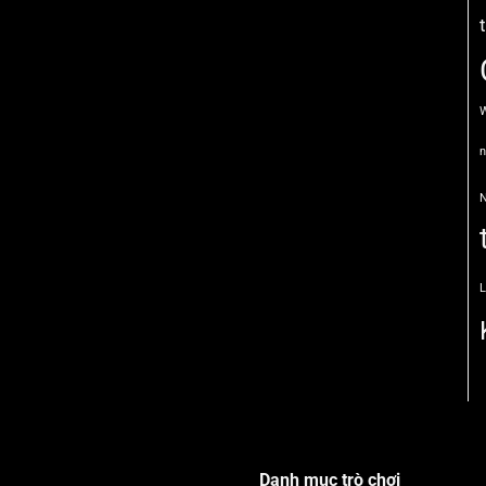
n
N
L
Danh mục trò chơi