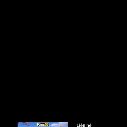
Liên hệ