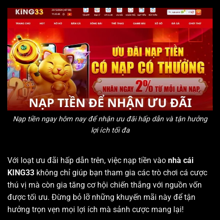
Nạp tiền ngay hôm nay để nhận ưu đãi hấp dẫn và tận hưởng
lợi ích tối đa
Với loạt ưu đãi hấp dẫn trên, việc nạp tiền vào
nhà cái
KING33
không chỉ giúp bạn tham gia các trò chơi cá cược
thú vị mà còn gia tăng cơ hội chiến thắng với nguồn vốn
được tối ưu. Đừng bỏ lỡ những khuyến mãi này để tận
hưởng trọn vẹn mọi lợi ích mà sảnh cược mang lại!