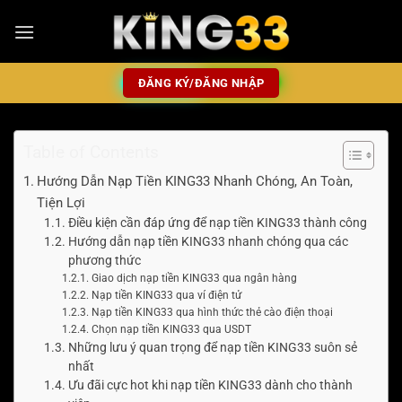
ĐĂNG KÝ/ĐĂNG NHẬP
Table of Contents
Hướng Dẫn Nạp Tiền KING33 Nhanh Chóng, An Toàn,
Tiện Lợi
Điều kiện cần đáp ứng để nạp tiền KING33 thành công
Hướng dẫn nạp tiền KING33 nhanh chóng qua các
phương thức
Giao dịch nạp tiền KING33 qua ngân hàng
Nạp tiền KING33 qua ví điện tử
Nạp tiền KING33 qua hình thức thẻ cào điện thoại
Chọn nạp tiền KING33 qua USDT
Những lưu ý quan trọng để nạp tiền KING33 suôn sẻ
nhất
Ưu đãi cực hot khi nạp tiền KING33 dành cho thành