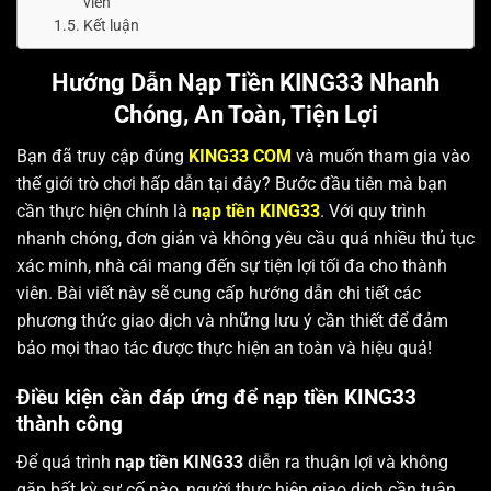
viên
Kết luận
Hướng Dẫn Nạp Tiền KING33 Nhanh
Chóng, An Toàn, Tiện Lợi
Bạn đã truy cập đúng
KING33 COM
và muốn tham gia vào
thế giới trò chơi hấp dẫn tại đây? Bước đầu tiên mà bạn
cần thực hiện chính là
nạp tiền KING33
. Với quy trình
nhanh chóng, đơn giản và không yêu cầu quá nhiều thủ tục
xác minh, nhà cái mang đến sự tiện lợi tối đa cho thành
viên. Bài viết này sẽ cung cấp hướng dẫn chi tiết các
phương thức giao dịch và những lưu ý cần thiết để đảm
bảo mọi thao tác được thực hiện an toàn và hiệu quả!
Điều kiện cần đáp ứng để nạp tiền KING33
thành công
Để quá trình
nạp tiền KING33
diễn ra thuận lợi và không
gặp bất kỳ sự cố nào, người thực hiện giao dịch cần tuân