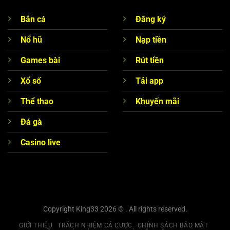
Bắn cá
Đăng ký
Nổ hũ
Nạp tiền
Games bài
Rút tiền
Xổ số
Tải app
Thể thao
Khuyến mãi
Đá gà
Casino live
Copyright King33 2026 © . All rights reserved.
GIỚI THIỆU
TRÁCH NHIỆM CÁ CƯỢC
CHÍNH SÁCH BẢO MẬT