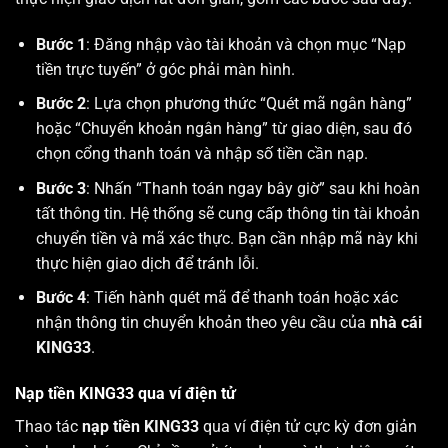
Bước 1
: Đăng nhập vào tài khoản và chọn mục “Nạp
tiền trực tuyến” ở góc phải màn hình.
Bước 2
: Lựa chọn phương thức “Quét mã ngân hàng”
hoặc “Chuyển khoản ngân hàng” từ giao diện, sau đó
chọn cổng thanh toán và nhập số tiền cần nạp.
Bước 3
: Nhấn “Thanh toán ngay bây giờ” sau khi hoàn
tất thông tin. Hệ thống sẽ cung cấp thông tin tài khoản
chuyển tiền và mã xác thực. Bạn cần nhập mã này khi
thực hiện giao dịch để tránh lỗi.
Bước 4
: Tiến hành quét mã để thanh toán hoặc xác
nhận thông tin chuyển khoản theo yêu cầu của
nhà cái
KING33
.
Nạp tiền KING33 qua ví điện tử
Thao tác
nạp tiền KING33
qua ví điện tử cực kỳ đơn giản