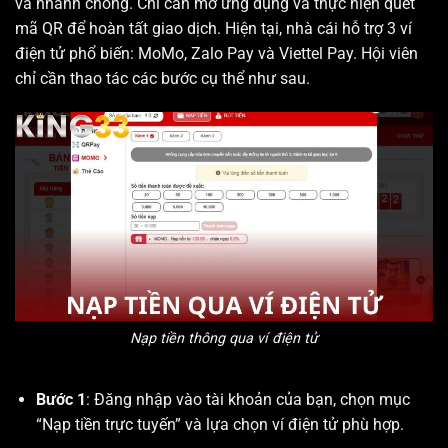
và nhanh chóng. Chỉ cần mở ứng dụng và thực hiện quét
mã QR để hoàn tất giao dịch. Hiện tại, nhà cái hỗ trợ 3 ví
điện tử phổ biến: MoMo, Zalo Pay và Viettel Pay. Hội viên
chỉ cần thao tác các bước cụ thể như sau.
Nạp tiền thông qua ví điện tử
Bước 1
: Đăng nhập vào tài khoản của bạn, chọn mục
“Nạp tiền trực tuyến” và lựa chọn ví điện tử phù hợp.