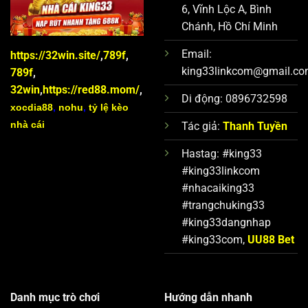
6, Vĩnh Lộc A, Bình
Chánh, Hồ Chí Minh
Email:
https://32win.site/
,
789f
,
king33linkcom@gmail.c
789f
,
32win
,
https://red88.mom/
,
Di động: 0896732598
xocdia88
,
nohu
,
tỷ lệ kèo
nhà cái
Tác giả:
Thanh Tuyền
Hastag: #king33
#king33linkcom
#nhacaiking33
#trangchuking33
#king33dangnhap
#king33com,
UU88 Bet
Danh mục trò chơi
Hướng dẫn nhanh